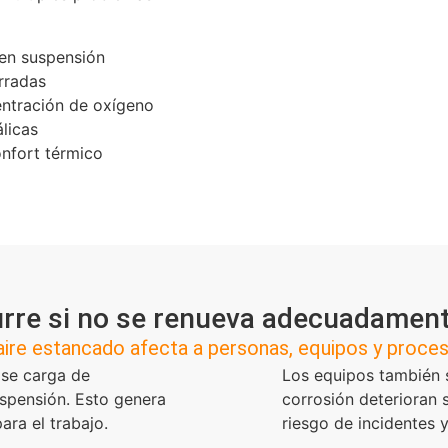
en suspensión
rradas
entración de oxígeno
licas
onfort térmico
rre si no se renueva adecuadamente
aire estancado afecta a personas, equipos y proce
e se carga de
Los equipos también s
uspensión. Esto genera
corrosión deterioran 
ara el trabajo.
riesgo de incidentes y