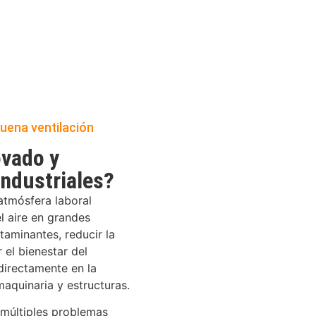
uena ventilación
ovado y
industriales?
atmósfera laboral
l aire en grandes
taminantes, reducir la
 el bienestar del
directamente en la
aquinaria y estructuras.
 múltiples problemas