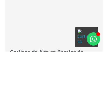
Cortinas de Aire en Puertas de
Acceso
Separación de ambientes sin contacto
mediante flujo de aire continuo
Cortinas de aire para separar cocina y comedor.
Bloquean contaminantes, conservan la
temperatura y optimizan la higiene en rotiserías,
restaurantes y parrilladas sin cerrar el paso.