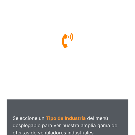
¿Tienes una pregunta?
Llámanos hoy!
(+598) 2400 1200
Seleccione un
Tipo de Industria
del menú
desplegable para ver nuestra amplia gama de
ofertas de ventiladores industriales.