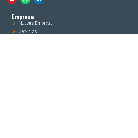
Empresa
Nuestra Empresa
Servicios
Productos
Aplicaciones
Industrias
Soporte
Email
Contacto
Política de Privacidad
Preguntas Frecuentes
Recursos & Noticias
Conectate
Defensa 1974/86