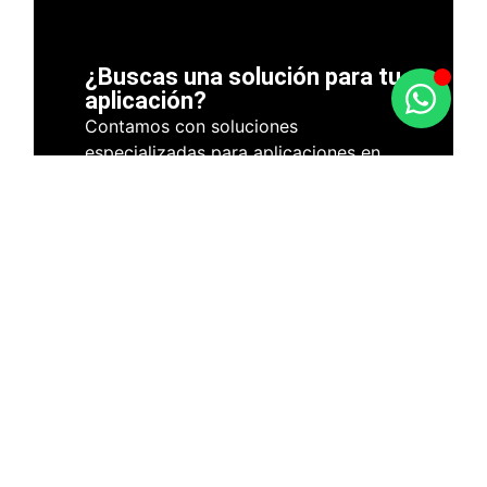
¿Buscas una solución para tu
aplicación?
Contamos con soluciones
especializadas para aplicaciones en
todo tipo de industrias y espacios:
desde extracción localizada hasta
ventilación general y control de
temperatura. Consulta con nuestro
equipo y recibe asesoramiento
técnico personalizado.
(+598) 2400 1200
(+598) 91 062 789
info@veinsa.com
Solicitar Información