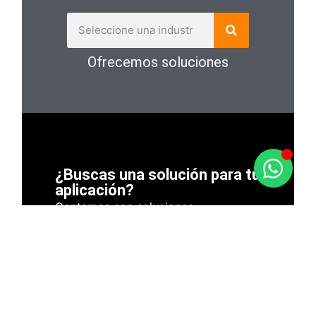
Ofrecemos soluciones
¿Buscas una solución para tu
aplicación?
Contamos con soluciones
especializadas para aplicaciones en
todo tipo de industrias y espacios:
desde extracción localizada hasta
ventilación general y control de
temperatura. Consulta con nuestro
equipo y recibe asesoramiento