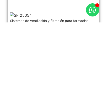
Sistemas de ventilación y filtración para farmacias
hospitalarias. Garantizan ambientes seguros, protegen
los medicamentos y aseguran condiciones ideales para
la preparación y almacenamiento de productos
farmacéuticos.
Leer Más
Control de Olores en Áreas de
Esterilización
Eliminación de vapores químicos y olores en
esterilización hospitalaria