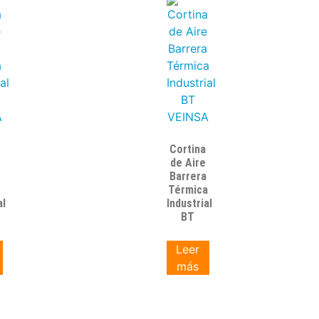
Cortina
de Aire
Barrera
a
Térmica
al
Industrial
BT
Leer
más