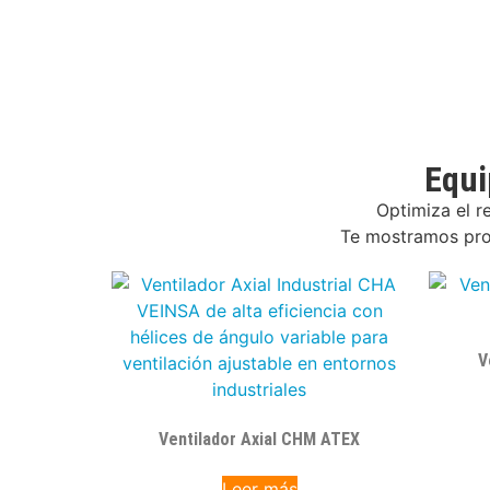
Equi
Optimiza el r
Te mostramos prod
V
Ventilador Axial CHM ATEX
Leer más