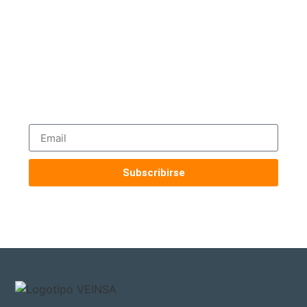
Suscríbete a Nuestro Boletín
Técnico
Tecnología, innovación y soluciones
industriales directo a tu correo.
Contenido técnico exclusivo, noticias de
productos y asesoramiento experto.
Subscribirse