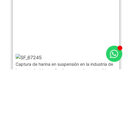
Captura de harina en suspensión en la industria de
la pasta. Ambientes limpios, operarios protegidos y
procesos más eficientes con VEINSA.
Leer Más