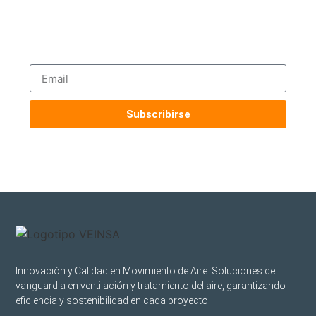
industriales directo a tu correo.
Contenido técnico exclusivo, noticias de
productos y asesoramiento experto.
Subscribirse
Innovación y Calidad en Movimiento de Aire. Soluciones de
vanguardia en ventilación y tratamiento del aire, garantizando
eficiencia y sostenibilidad en cada proyecto.